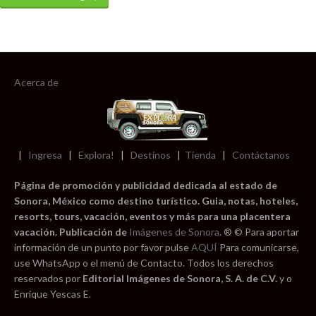
Acerca de
|
Ingresa
|
Explora!
|
Destinos
|
Tienda
|
Contáctanos
Página de promoción y publicidad dedicada al estado de
Sonora, México como destino turístico. Guia, notas, hoteles,
resorts, tours, vacación, eventos y más para una placentera
vacación. Publicación de
Imágenes de Sonora
. ® © Para aportar
información de un punto por favor pulse
AQUÍ
Para comunicarse,
use WhatsApp o el menú de Contacto. Todos los derechos
reservados por
Editorial Imágenes de Sonora, S. A. de C.V.
y o
Enrique Yescas E.