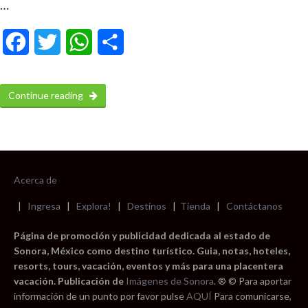
…
Facebook
Twitter
WhatsApp
Compartir
Continue reading
Acerca de
|
Ingresa
|
Explora!
|
Destinos
|
Tienda
|
Contáctanos
Página de promoción y publicidad dedicada al estado de
Sonora, México como destino turístico. Guia, notas, hoteles,
resorts, tours, vacación, eventos y más para una placentera
vacación. Publicación de
Imágenes de Sonora
. ® © Para aportar
información de un punto por favor pulse
AQUÍ
Para comunicarse,