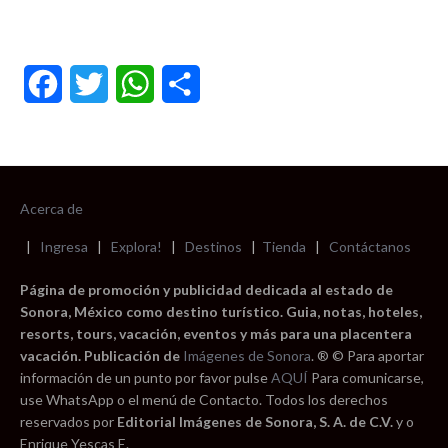
Facebook
Twitter
WhatsApp
Compartir
Acerca de
|
Ingresa
|
Explora!
|
Destinos
|
Tienda
|
Contáctanos
Página de promoción y publicidad dedicada al estado de
Sonora, México como destino turístico. Guia, notas, hoteles,
resorts, tours, vacación, eventos y más para una placentera
vacación. Publicación de
Imágenes de Sonora
. ® © Para aportar
información de un punto por favor pulse
AQUÍ
Para comunicarse,
use WhatsApp o el menú de Contacto. Todos los derechos
reservados por
Editorial Imágenes de Sonora, S. A. de C.V.
y o
Enrique Yescas E.