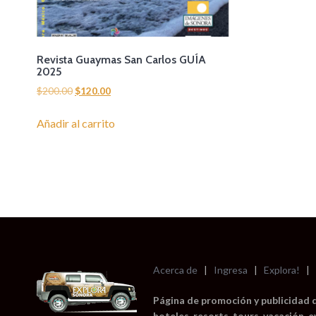
Revista Guaymas San Carlos GUÍA
2025
El
El
$
200.00
$
120.00
precio
precio
original
actual
Añadir al carrito
era:
es:
$200.00.
$120.00.
Acerca de
|
Ingresa
|
Explora!
|
Página de promoción y publicidad 
hoteles, resorts, tours, vacación, 