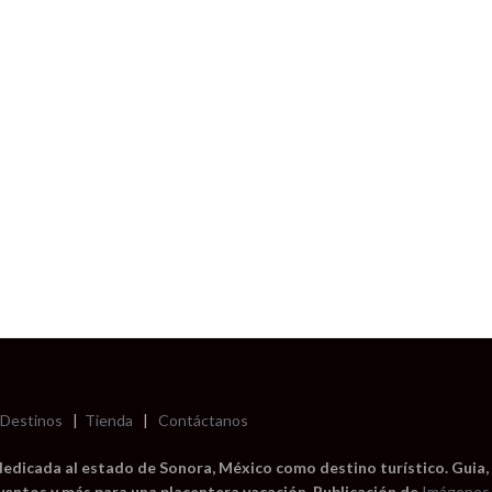
Destinos
|
Tienda
|
Contáctanos
dedicada al estado de Sonora, México como destino turístico. Guia,
eventos y más para una placentera vacación. Publicación de
Imágenes 