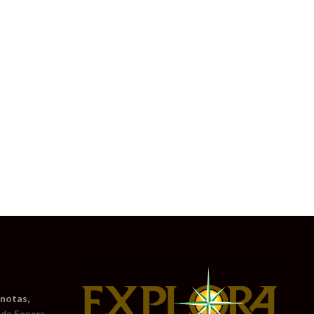
 notas,
de Sonora
.