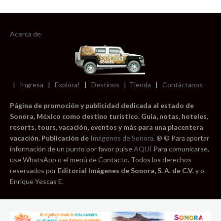
Acerca de
|
Ingresa
|
Explora!
|
Destinos
|
Tienda
|
Contáctanos
Página de promoción y publicidad dedicada al estado de
Sonora, México como destino turístico. Guia, notas, hoteles,
resorts, tours, vacación, eventos y más para una placentera
vacación. Publicación de
Imágenes de Sonora
. ® © Para aportar
información de un punto por favor pulse
AQUÍ
Para comunicarse,
use WhatsApp o el menú de Contacto. Todos los derechos
reservados por
Editorial Imágenes de Sonora, S. A. de C.V.
y o
Enrique Yescas E.