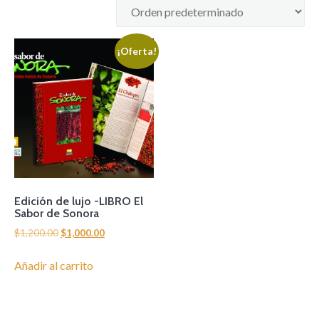
¡Oferta!
Edición de lujo -LIBRO El
Sabor de Sonora
El
El
$
1,200.00
$
1,000.00
precio
precio
original
actual
Añadir al carrito
era:
es:
$1,200.00.
$1,000.00.