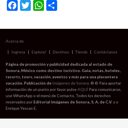
Facebook
Twitter
WhatsApp
Compartir
Acerca de
|
Ingresa
|
Explora!
|
Destinos
|
Tienda
|
Contáctanos
Página de promoción y publicidad dedicada al estado de
Sonora, México como destino turístico. Guia, notas, hoteles,
resorts, tours, vacación, eventos y más para una placentera
vacación. Publicación de
Imágenes de Sonora
. ® © Para aportar
información de un punto por favor pulse
AQUÍ
Para comunicarse,
use WhatsApp o el menú de Contacto. Todos los derechos
reservados por
Editorial Imágenes de Sonora, S. A. de C.V.
y o
Enrique Yescas E.