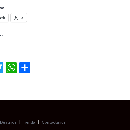
to:
ook
X
o:
ebook
Twitter
WhatsApp
Compartir
Destinos
|
Tienda
|
Contáctanos