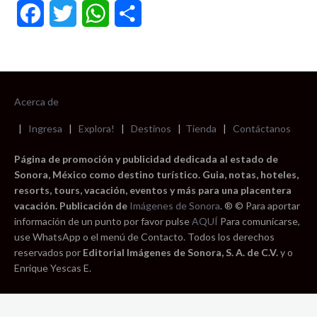
Facebook
Twitter
WhatsApp
Compartir
Acerca de
|
Ingresa
|
Explora!
|
Destinos
|
Tienda
|
Contáctanos
Página de promoción y publicidad dedicada al estado de
Sonora, México como destino turístico. Guia, notas, hoteles,
resorts, tours, vacación, eventos y más para una placentera
vacación. Publicación de
Imágenes de Sonora
. ® © Para aportar
información de un punto por favor pulse
AQUÍ
Para comunicarse,
use WhatsApp o el menú de Contacto. Todos los derechos
reservados por
Editorial Imágenes de Sonora, S. A. de C.V.
y o
Enrique Yescas E.