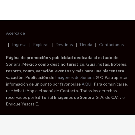
Acerca de
|
Ingresa
|
Explora!
|
Destinos
|
Tienda
|
Contáctanos
Página de promoción y publicidad dedicada al estado de
Sonora, México como destino turístico. Guia, notas, hoteles,
resorts, tours, vacación, eventos y más para una placentera
vacación. Publicación de
Imágenes de Sonora
. ® © Para aportar
información de un punto por favor pulse
AQUÍ
Para comunicarse,
use WhatsApp o el menú de Contacto. Todos los derechos
reservados por
Editorial Imágenes de Sonora, S. A. de C.V.
y o
Enrique Yescas E.